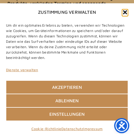
Produkte, verkünden Termine und spannende
Neuigkeiten.
ZUSTIMMUNG VERWALTEN
Melde dich hier zu unserem Newsletter an und erhalte als
Dankeschön 15% Rabatt für deinen ersten Einkauf in
Um dir ein optimales Erlebnis zu bieten, verwenden wir Technologien
unserem Online-Shop.
wie Cookies, um Geräteinformationen zu speichern und/oder darauf
zuzugreifen. Wenn du diesen Technologien zustimmst, können wir
Daten wie das Surfverhalten oder eindeutige IDs auf dieser Website
JETZT ANMELDEN
verarbeiten. Wenn du deine Zustimmung nicht erteilst oder
zurückziehst, können bestimmte Merkmale und Funktionen
beeinträchtigt werden.
© 2026 LACKER NATURE
Dienste verwalten
IMPRESSUM
AKZEPTIEREN
DATENSCHUTZ
COOKIE-RICHTLINIE (EU)
ABLEHNEN
FAQ
EINSTELLUNGEN
SOCIAL-MEDIA-DATENSCHUTZ
Cookie-Richtlinie
Datenschutz
Impressum
BARRIEREFREIHEIT