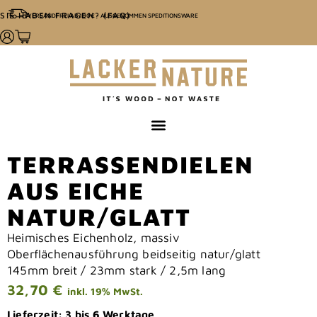
SIE HABEN FRAGEN? (FAQ)
VERSANDFREI AB 100€ - AUSGENOMMEN SPEDITIONSWARE
TERRASSENDIELEN
AUS EICHE
NATUR/GLATT
Heimisches Eichenholz, massiv
Oberflächenausführung beidseitig natur/glatt
145mm breit / 23mm stark / 2,5m lang
32,70
€
inkl. 19% MwSt.
Lieferzeit:
3 bis 6 Werktage