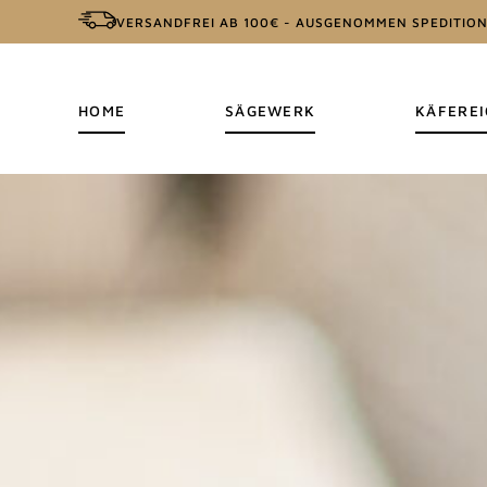
VERSANDFREI AB 100€ - AUSGENOMMEN SPEDITIO
HOME
SÄGEWERK
KÄFEREI