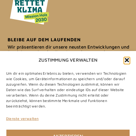
BLEIBE AUF DEM LAUFENDEN
Wir präsentieren dir unsere neusten Entwicklungen und
Produkte, verkünden Termine und spannende
Neuigkeiten.
ZUSTIMMUNG VERWALTEN
Melde dich hier zu unserem Newsletter an und erhalte als
Um dir ein optimales Erlebnis zu bieten, verwenden wir Technologien
Dankeschön 15% Rabatt für deinen ersten Einkauf in
wie Cookies, um Geräteinformationen zu speichern und/oder darauf
unserem Online-Shop.
zuzugreifen. Wenn du diesen Technologien zustimmst, können wir
Daten wie das Surfverhalten oder eindeutige IDs auf dieser Website
JETZT ANMELDEN
verarbeiten. Wenn du deine Zustimmung nicht erteilst oder
zurückziehst, können bestimmte Merkmale und Funktionen
beeinträchtigt werden.
© 2026 LACKER NATURE
Dienste verwalten
IMPRESSUM